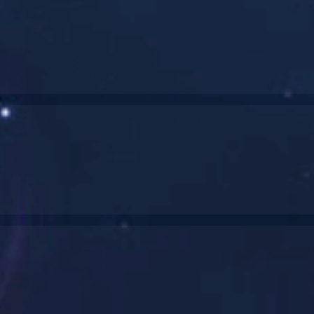
ma回收式电网模拟电源MODEL 61809/61812/