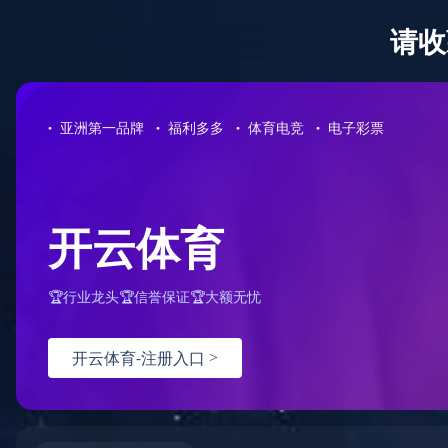
leyu·乐鱼(
新闻资讯
leyu·乐鱼(中国)体育官方网站
作为专注于电子测试测量领域领先的综合服
您当前的位置：
leyu·乐鱼(中国)体育官方网站
/
解决方案
/
电力