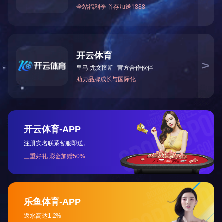
的趨勢下，世界各國政府都
將節能減碳列為重點工作；
道路交通運輸用之汽車，其
內燃
电动汽车牵引逆变器和
电动汽车充电机
电机测试
OBC&DCDC测试系统
电动汽车牵引逆变器和电机
产品介绍电动汽车OBC测
牵引逆变器和电机是电动汽
试系统是一款针对车载式或
车动力系统的核心。这些子
固定式充电器和DC/DC变
系统内的效率改进直接转化
换器的测试系统平台。测试
为车
系