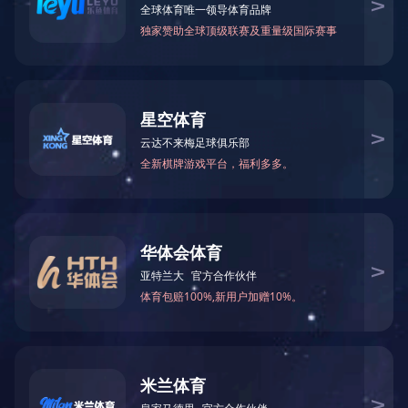
霍尔效应测试系统
吉时利专区
吉时利专区 半导体参数分析仪
更多