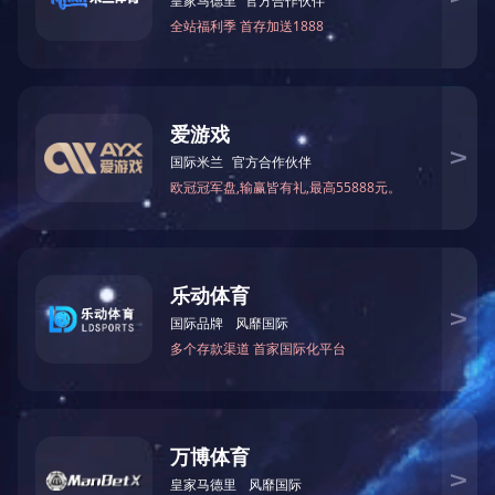
Keithley 4200A-SCS 参数分析仪
Keithley PCT参数波形记录仪
Edison 功率模块动态特性测试系统
吉时利专区
吉时利专区
吉时利专区
吉时利专区 数字源表
更多