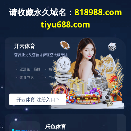
leyu·乐鱼(中国)体育官方网站
您当前的位置：
leyu·乐鱼(中国)体育官方网站
/
开尔文测试
开尔文测试
友情链接：
|
|
|
|
|
|
|
|
|
|
|
|
|