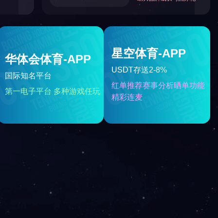
全国服务热线：
0755-89484966
服务时间：
工作日 9:00-17:30
公司地址：广东省深圳市龙华区中梅
路光浩国际大厦A 座25E