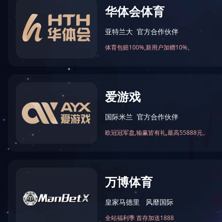
美国vitrek 安规测试仪
Vitrek 4700型精密高压表
Vitrek 950i系列
美国vitrek
美国vitrek