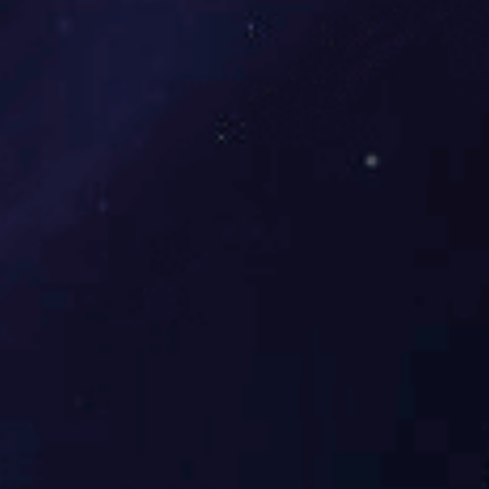
售后及校准服务
作为可靠的合作伙伴，我们在产品生命周期的所有阶段为您
提供支持，同时为您提供广泛且不断丰富的服务组合，可根
据您的特定要求量身定制。