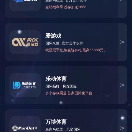
了解百思创针对不同行业精心准备的测试产品
产品分类
更多产品>
通用电子测试
射频微波测试
EMC测试设备
半导体测试设备
环境实验设备
新能源测试设备
计量校准设备
电源测试系统
现场测试仪表
推荐品牌
查看更多