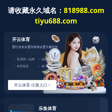
leyu·乐鱼(中国)体育官方网站