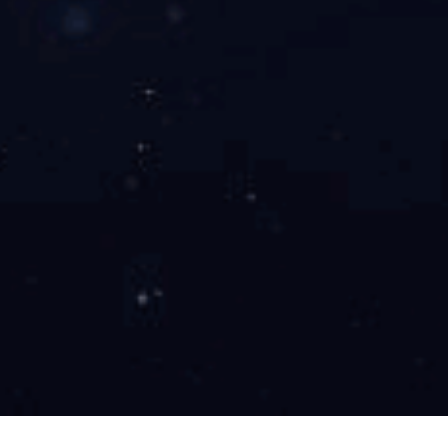
为了更好地服务客户，为促进中国科技进步作出贡献，leyu·
乐鱼(中国)体育官方网站在深圳，上海，成都建立了面向客户
完全免费的实验室。
新闻动态
新闻动态
行业资讯
产品动态